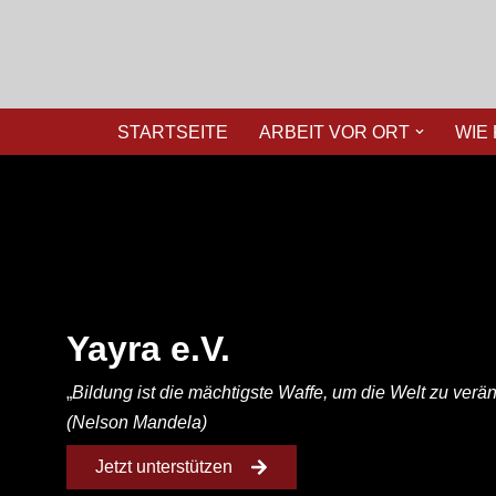
Zum
Inhalt
springen
STARTSEITE
ARBEIT VOR ORT
WIE
Yayra e.V.
„
Bildung ist die mächtigste Waffe, um die Welt zu verän
(Nelson Mandela)
Jetzt unterstützen