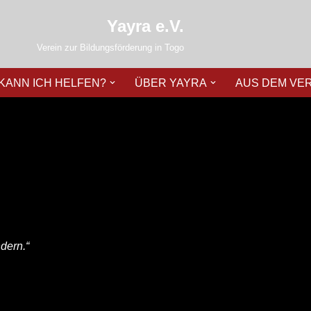
Yayra e.V.
Verein zur Bildungsförderung in Togo
 KANN ICH HELFEN?
ÜBER YAYRA
AUS DEM VE
dern.“