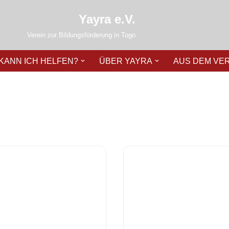
Yayra e.V.
Verein zur Bildungsförderung in Togo
 KANN ICH HELFEN?
ÜBER YAYRA
AUS DEM VE