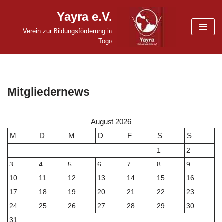
Yayra e.V.
Zum
Verein zur Bildungsförderung in
Inhalt
Togo
springen
Mitgliedernews
August 2026
M
D
M
D
F
S
S
1
2
3
4
5
6
7
8
9
10
11
12
13
14
15
16
17
18
19
20
21
22
23
24
25
26
27
28
29
30
31