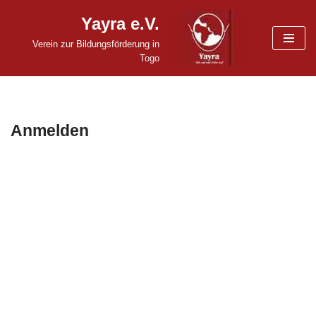
Yayra e.V.
Zum
Verein zur Bildungsförderung in
Inhalt
Togo
springen
Anmelden
Benutzername oder E-Mail
Passwort